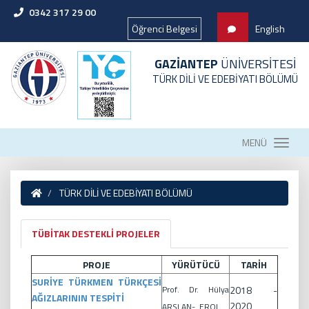
0342 317 29 00
Öğrenci Belgesi
English
GAZİANTEP
ÜNİVERSİTESİ
TÜRK DİLİ VE EDEBİYATI BÖLÜMÜ
MENÜ
TÜRK DİLİ VE EDEBİYATI BÖLÜMÜ
TÜBİTAK DESTEKLİ PROJELER
PROJE
YÜRÜTÜCÜ
TARİH
SURİYE TÜRKMEN TÜRKÇESİ
Prof. Dr. Hülya
2018 -
AĞIZLARININ TESPİTİ
2020
ARSLAN- EROL