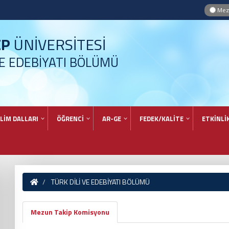
Mezu
EP
ÜNİVERSİTESİ
VE EDEBİYATI BÖLÜMÜ
İLİM DALLARI
ÖĞRENCİ
AR-GE
FEDEK/KALİTE
ETKİNLİ
TÜRK DİLİ VE EDEBİYATI BÖLÜMÜ
Mezun Takip Komisyonu