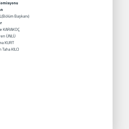
Komisyonu
an
L(Bölüm Başkanı)
r
yşe KARAKOÇ
 Eren ÜNLÜ
tma KURT
m Taha KILCI