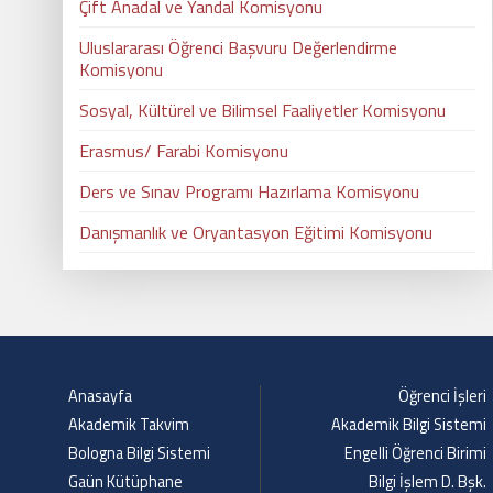
Çift Anadal ve Yandal Komisyonu
Uluslararası Öğrenci Başvuru Değerlendirme
Komisyonu
Sosyal, Kültürel ve Bilimsel Faaliyetler Komisyonu
Erasmus/ Farabi Komisyonu
Ders ve Sınav Programı Hazırlama Komisyonu
Danışmanlık ve Oryantasyon Eğitimi Komisyonu
Anasayfa
Öğrenci İşleri
Akademik Takvim
Akademik Bilgi Sistemi
Bologna Bilgi Sistemi
Engelli Öğrenci Birimi
Gaün Kütüphane
Bilgi İşlem D. Bşk.