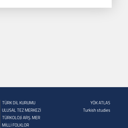
TÜRK DİL KURUMU
YÖK ATLAS
ULUSAL TEZ MERKEZİ
Turkish studies
TÜRKOLOJİ ARŞ. MER
MİLLİ FOLKLOR