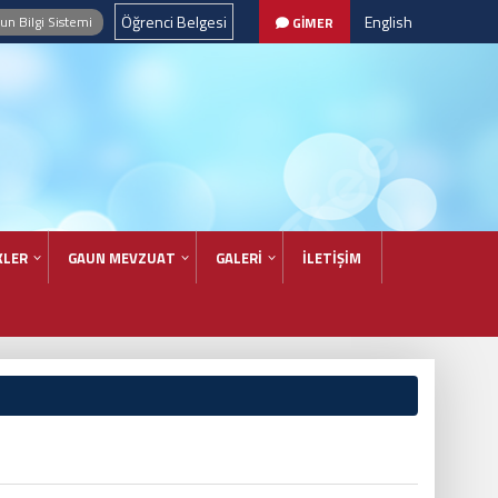
Öğrenci Belgesi
English
n Bilgi Sistemi
GİMER
KLER
GAUN MEVZUAT
GALERİ
İLETİŞİM