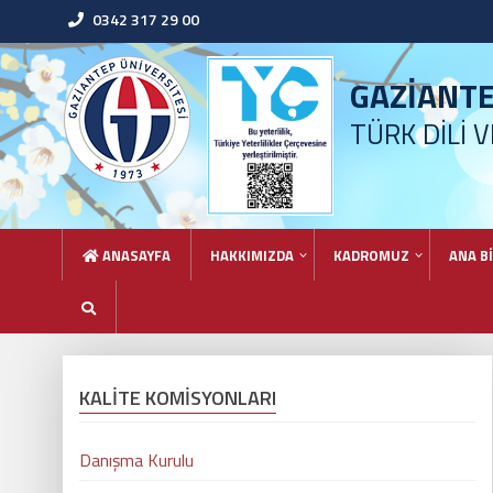
0342 317 29 00
GAZİANT
TÜRK DİLİ 
ANASAYFA
HAKKIMIZDA
KADROMUZ
ANA B
KALİTE KOMİSYONLARI
Danışma Kurulu