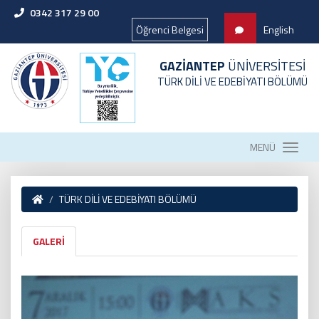
0342 317 29 00
Öğrenci Belgesi
English
GAZİANTEP
ÜNİVERSİTESİ
TÜRK DİLİ VE EDEBİYATI BÖLÜMÜ
MENÜ
TÜRK DİLİ VE EDEBİYATI BÖLÜMÜ
GALERİ