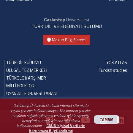
Gaziantep
Üniversitesi
TÜRK DİLİ VE EDEBİYATI BÖLÜMÜ
Mezun Bilgi Sistemi
TÜRK DİL KURUMU
YÖK ATLAS
ULUSAL TEZ MERKEZİ
Turkish studies
TÜRKOLOJİ ARŞ. MER
MİLLİ FOLKLOR
OSMANLI EDB. VERİ TABANI
Gaziantep Üniversitesi olarak internet sitemizde
çeşitli çerezler kullanmaktayız. Söz konusu çerezler
sayfanın sağlıklı çalışması ve daha iyi bir ziyaretçi
TAMAM
deneyimi sunmak için zorunlu olarak
kullanılmaktadır.
GAÜN Kişisel Verilerin
Korunması Bilgilendirme