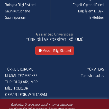
Bologna Bilgi Sistemi
Engelli Öğrenci Birimi
Gaün Kütüphane
Bilgi İşlem D. Bşk.
Gaün Sporium
E-Rehber
Gaziantep
Üniversitesi
TÜRK DİLİ VE EDEBİYATI BÖLÜMÜ
Mezun Bilgi Sistemi
TÜRK DİL KURUMU
YÖK ATLAS
ULUSAL TEZ MERKEZİ
Turkish studies
TÜRKOLOJİ ARŞ. MER
MİLLİ FOLKLOR
OSMANLI EDB. VERİ TABANI
Gaziantep Üniversitesi olarak internet sitemizde
çeşitli çerezler kullanmaktayız. Söz konusu çerezler