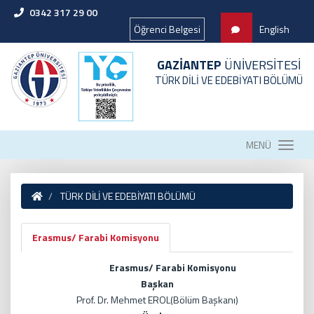
0342 317 29 00
Öğrenci Belgesi
English
GAZİANTEP
ÜNİVERSİTESİ
TÜRK DİLİ VE EDEBİYATI BÖLÜMÜ
MENÜ
TÜRK DİLİ VE EDEBİYATI BÖLÜMÜ
Erasmus/ Farabi Komisyonu
Erasmus/ Farabi Komisyonu
Başkan
Prof. Dr. Mehmet EROL(Bölüm Başkanı)